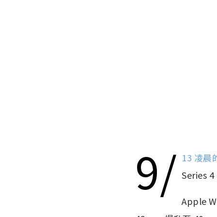
9/
13 凌晨
Series 
Apple