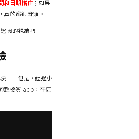
間和日期擋住
；如果
，真的都很麻煩。
拾遼闊的視線吧！
臉
解決——但是，經過小
超優質 app，在這