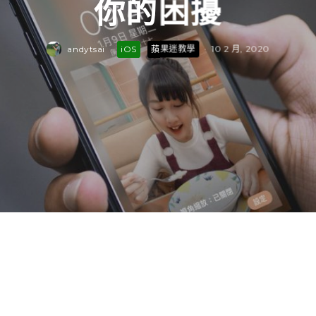
你的困擾
andytsai
·
iOS
蘋果迷教學
·
10 2 月, 2020