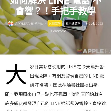
如何解決 LINE 電話 不
會響？！手把手教學
APPLEFANS 蘋果迷
·
其他教學
蘋果迷教學
·
8 2 月, 2023
·
1 Comment
大
家日常都會使用的 LINE 在今天無預警
出現故障，有網友發現自己的 LINE 電
話 不會響，因此在臉書社團提出疑
問，發現原來自己一點也不孤單，從昨天開始就有
許多網友都發現自己的 LINE 通話都沒響鈴，直接跳