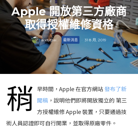
Apple 開放第三方廠商
取得授權維修資格
andytsai
·
最新消息
·
31 8 月, 2019
稍
早時間，Apple 在官方網站
發布了新
聞稿
，說明他們即將開放獨立的 第三
方授權維修 Apple 裝置，只要通過技
術人員認證即可自行開業，並取得原廠零件。