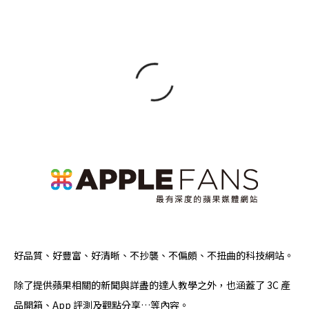
好品質、好豐富、好清晰、不抄襲、不偏頗、不扭曲的科技網站。
除了提供蘋果相關的新聞與詳盡的達人教學之外，也涵蓋了 3C 產
品開箱、App 評測及觀點分享…等內容。