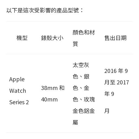
以下是這次受影響的產品型號：
顏色和材
機型
錶殼大小
售出日期
質
太空灰
2016 年 9
色、銀
Apple
月至 2017
38mm 和
色、金
Watch
年 9
40mm
色、玫瑰
Series 2
金色鋁金
月
屬