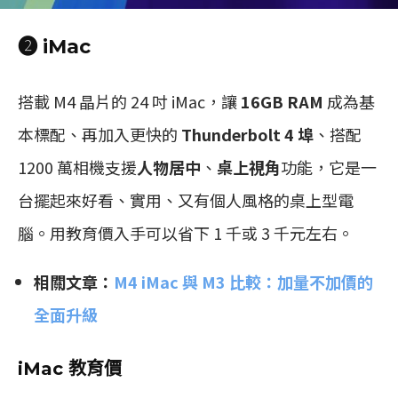
❷ iMac
搭載 M4 晶片的 24 吋 iMac，讓
16GB RAM
成為基
本標配、再加入更快的
Thunderbolt 4 埠
、搭配
1200 萬相機支援
人物居中
、
桌上視角
功能，它是一
台擺起來好看、實用、又有個人風格的桌上型電
腦。用教育價入手可以省下 1 千或 3 千元左右。
相關文章：
M4 iMac 與 M3 比較：加量不加價的
全面升級
iMac 教育價