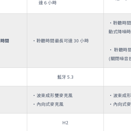
達 6 小時
・聆聽時間超
動式降噪時
用時間
・聆聽時間最長可達 30 小時
・ 聆聽時間
(關閉噪音
藍牙 5.3
・波束成形雙麥克風
・波束成
・內向式麥克風
・內向式
H2