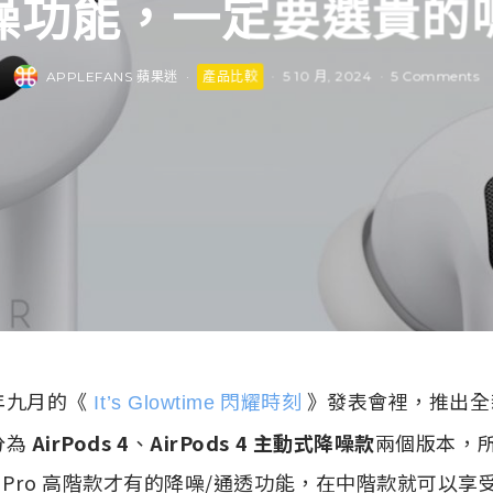
噪功能，一定要選貴的
APPLEFANS 蘋果迷
·
產品比較
·
5 10 月, 2024
·
5 Comments
年九月的《
閃耀時刻
》發表會裡，推出全新的 
It’s Glowtime
分為
AirPods 4
、
AirPods 4 主動式降噪款
兩個版本，
ods Pro 高階款才有的降噪/通透功能，在中階款就可以