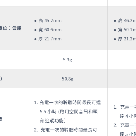
高 45.2mm
高 46.2
單位：公釐
寬 60.6mm
寬 50.1
厚 21.7mm
厚 21.2
）
5.3g
盒）
50.8g
充電一次的聆聽時間最長可達
充電一
5.5 小時 (啟用空間音訊和頭
達 4 
間
部追蹤功能）
充電一
充電一次的聆聽時間最長可
達 5 