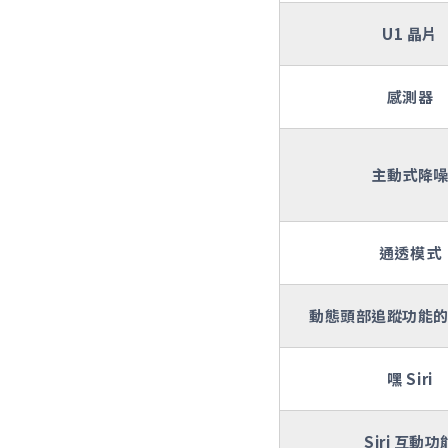
U1 晶片
感測器
主動式降
通透模式
動態頭部追蹤功能
嘿 Siri
Siri 互動功