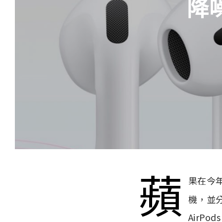
降
蘋
果在今
機，並
AirP