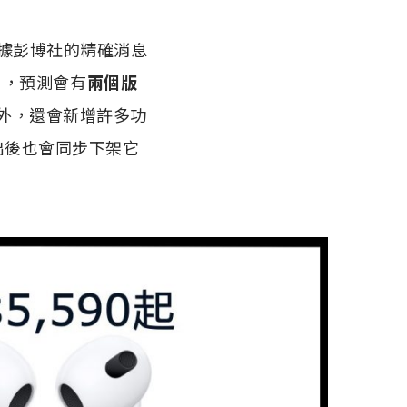
根據彭博社的精確消息
），預測會有
兩個版
之外，還會新增許多功
4 推出後也會同步下架它