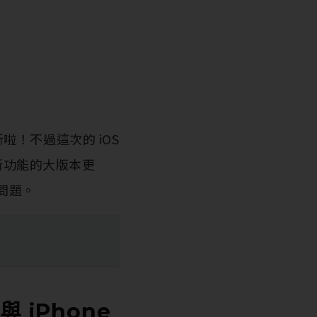
！不過這次的 iOS
加入新功能的大版本更
電問題。
？
 與 iPhone