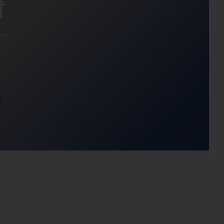
看
ent