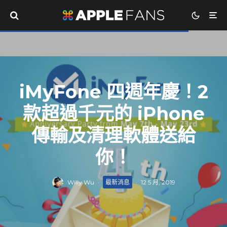
iMyFone 四週年慶！2
款超過千元的 iPhone
傳輸及清理軟體送給
你！
Willy Wu
·
最新消息
·
12 5 月, 2019