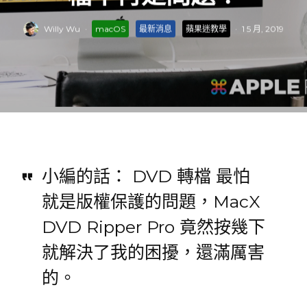
Willy Wu
·
macOS
最新消息
蘋果迷教學
·
1 5 月, 2019
小編的話： DVD 轉檔 最怕
就是版權保護的問題，MacX
DVD Ripper Pro 竟然按幾下
就解決了我的困擾，還滿厲害
的。