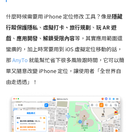
什麼時候需要用 iPhone 定位修改 工具？像是
隱藏
行蹤保護隱私
、
虛擬打卡、旅行規劃
、
玩 AR 遊
戲
、
應用開發
、
解鎖受限內容
等，其實應用範圍還
蠻廣的，加上時常要用到 iOS 虛擬定位移動的話，
那
AnyTo
就能幫忙省下很多風險跟時間，它可以簡
單又隨意改變 iPhone 定位，讓使用者「全世界自
由走透透」！