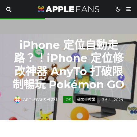
iPhone 定位自動走
路？！iPhone 定位修
改神器 AnyTo 打破限
制暢玩 Pokémon GO
APPLEFANS 蘋果迷
·
iOS
蘋果迷教學
·
3 6 月, 2024