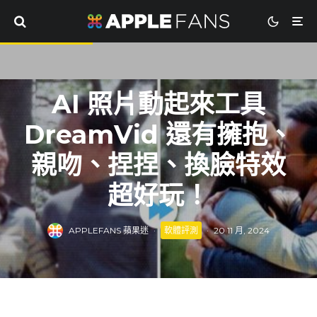
AI 照片動起來工具
DreamVid 還有擁抱、
親吻、捏捏、換臉特效
超好玩！
APPLEFANS 蘋果迷
·
軟體評測
·
20 11 月, 2024