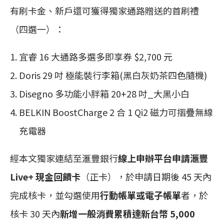
有刷卡金、新戶還可獲得獨家通路贈送的首刷禮
（四選一）：
宜睿 16 大通路多選多即享券 $2,700 元
Doris 29 吋 極能裝行李箱(黑白灰奶茶四色隨機)
Disegno 多功能小胖箱 20+28 吋_大黑小白
BELKIN BoostCharge 2 合 1 Qi2 磁力可摺疊無線
充電器
經本文獨家連結至滙豐銀行
線上申辦平台申請滙豐
Live+ 現金回饋卡
（正卡），於申請日期後 45 天內
完成核卡，並勾選使用
行動帳單或電子帳單
者，於
核卡 30 天內
新增一般消費累積達新台幣 5,000