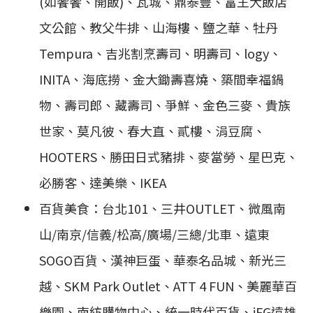
(如饗饗、開飯)、瓦城、鼎泰豐、富王大飯店
文公館、教父牛排、山海樓、鹽之華、牡丹
Tempura、吉兆割烹壽司、明壽司、logy、
INITA、海底撈、金大鋤壽喜燒、築間幸福鍋
物、壽司郎、藏壽司、爭鮮、金色三麥、貴族
世家、莫凡彼、春大直、貳樓、涓豆腐、
HOOTERS、勝田日式豬排、麥當勞、星巴克、
必勝客、達美樂、IKEA
百貨美食：台北101、三井OUTLET、微風南
山/南京/信義/松高/廣場/三總/北車、遠東
SOGO百貨、漢神巨蛋、華泰名品城、新光三
越、SKM Park Outlet、ATT 4 FUN、美麗華百
樂園、南紡購物中心、統一時代百貨、iFG遠雄