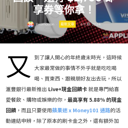
享券等你拿！
Promotion
·
最新文章
·
6 11 月, 2024
又
到了讓人開心的年終歲末時光，這時候
大家最常做的事情不外乎就是吃吃喝
喝、買東西、跟親朋好友出去玩，所以
滙豐銀行最新推出
Live+現金回饋卡
就是專門給喜
愛餐飲、購物或娛樂的你，
最高享有 5.88% 的現金
回饋
，而且只要使用
蘋果迷 x Money101 通路
的活
動連結申辨，除了原本的刷卡金之外，還有額外加