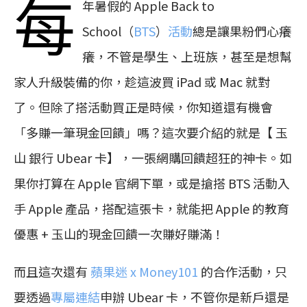
每
年暑假的 Apple Back to
School（
BTS
）
活動
總是讓果粉們心癢
癢，不管是學生、上班族，甚至是想幫
家人升級裝備的你，趁這波買 iPad 或 Mac 就對
了。但除了搭活動買正是時候，你知道還有機會
「多賺一筆現金回饋」嗎？這次要介紹的就是【 玉
山 銀行 Ubear 卡】，一張網購回饋超狂的神卡。如
果你打算在 Apple 官網下單，或是搶搭 BTS 活動入
手 Apple 產品，搭配這張卡，就能把 Apple 的教育
優惠 + 玉山的現金回饋一次賺好賺滿！
而且這次還有
蘋果迷 x Money101
的合作活動，只
要透過
專屬連結
申辦 Ubear 卡，不管你是新戶還是