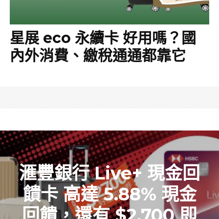
星展 eco 永續卡 好用嗎？國
內外消費、繳稅通通都靠它
滙豐銀行 Live+ 現金回
饋卡 高達 5.88% 現金
回饋，還有 $2,700 即