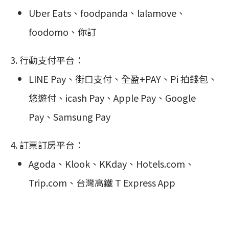
Uber Eats、foodpanda、lalamove、
foodomo、你訂
行動支付平台：
LINE Pay、街口支付、全盈+PAY、Pi 拍錢包、
悠遊付、icash Pay、Apple Pay、Google
Pay、Samsung Pay
訂票訂房平台：
Agoda、Klook、KKday、Hotels.com、
Trip.com、台灣高鐵 T Express App