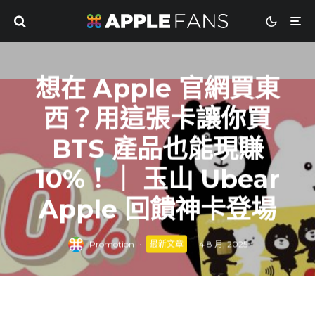
想在 Apple 官網買東
西？用這張卡讓你買
BTS 產品也能現賺
10%！｜ 玉山 Ubear
Apple 回饋神卡登場
Promotion
·
最新文章
·
4 8 月, 2025