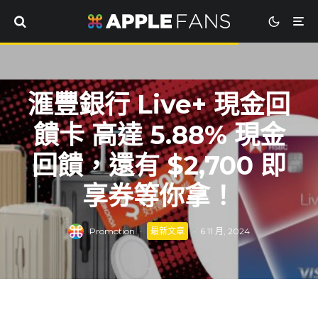
滙豐銀行 Live+ 現金回
饋卡 高達 5.88% 現金
回饋，還有 $2,700 即
享券等你拿！
Promotion
·
最新文章
·
6 11 月, 2024