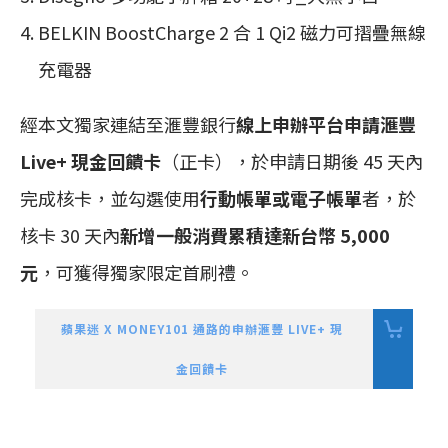
BELKIN BoostCharge 2 合 1 Qi2 磁力可摺疊無線
充電器
經本文獨家連結至滙豐銀行
線上申辦平台申請滙豐
Live+ 現金回饋卡
（正卡），於申請日期後 45 天內
完成核卡，並勾選使用
行動帳單或電子帳單
者，於
核卡 30 天內
新增一般消費累積達新台幣 5,000
元
，可獲得獨家限定首刷禮。
蘋果迷 X MONEY101 通路的申辦滙豐 LIVE+ 現
金回饋卡