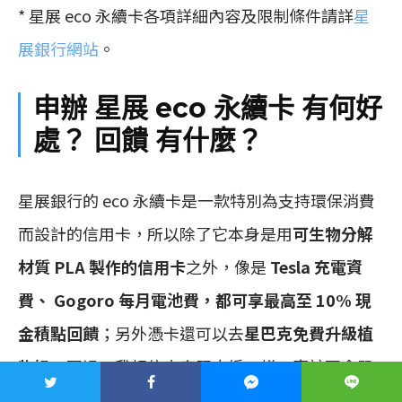
* 星展 eco 永續卡各項詳細內容及限制條件請詳
星
展銀行網站
。
申辦 星展 eco 永續卡 有何好
處？ 回饋 有什麼？
星展銀行的 eco 永續卡是一款特別為支持環保消費
而設計的信用卡，所以除了它本身是用
可生物分解
材質 PLA 製作的信用卡
之外，像是
Tesla 充電資
費、 Gogoro 每月電池費，都可享最高至 10% 現
金積點回饋
；另外憑卡還可以去
星巴克免費升級植
物奶
，不過，我相信大家跟小編一樣，應該不會單
單為了「支持環保」就辦一張信用卡，以下直接再