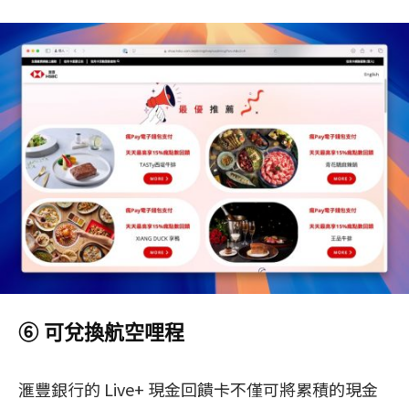
⑥ 可兌換航空哩程
滙豐銀行的 Live+ 現金回饋卡不僅可將累積的現金