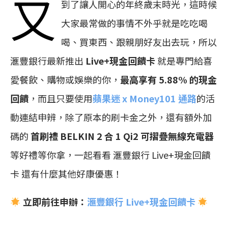
又
到了讓人開心的年終歲末時光，這時候
大家最常做的事情不外乎就是吃吃喝
喝、買東西、跟親朋好友出去玩，所以
滙豐銀行最新推出
Live+現金回饋卡
就是專門給喜
愛餐飲、購物或娛樂的你，
最高享有 5.88% 的現金
回饋
，而且只要使用
蘋果迷 x Money101 通路
的活
動連結申辨，除了原本的刷卡金之外，還有額外加
碼的
首刷禮 BELKIN 2 合 1 Qi2 可摺疊無線充電器
等好禮等你拿，一起看看 滙豐銀行 Live+現金回饋
卡 還有什麼其他好康優惠！
立即前往申辦：
滙豐銀行 Live+現金回饋卡