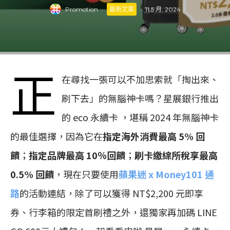
Promotion
·
最新文章
·
11 5 月, 2024
正
在尋找一張可以不加思索就「掏出來、
刷下去」的無腦神卡嗎？星展銀行推出
的 eco 永續卡 ，堪稱 2024 年無腦神卡
的最佳選擇，因為它在
指定海外消費最高 5% 回
饋
；
指定品牌最高 10％回饋
；
刷卡繳綜所稅享最高
0.5% 回饋
，現在只要使用
蘋果迷 x Money101 通
路
的活動連結，除了可以獲得 NT$2,200 元即享
券、行李箱的限定首刷禮之外，還獨家再加碼 LINE