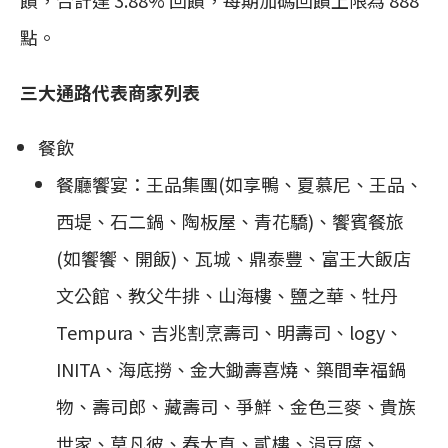
饋，合計達 3.88% 回饋，每期加碼回饋上限為 888
點。
三大通路代表商家列表
餐飲
餐廳饗宴：王品集團(如享鴨、夏慕尼、王品、
西堤、石二鍋、陶板屋、青花驕)、饗賓餐旅
(如饗饗、開飯)、瓦城、鼎泰豐、富王大飯店
文公館、教父牛排、山海樓、鹽之華、牡丹
Tempura、吉兆割烹壽司、明壽司、logy、
INITA、海底撈、金大鋤壽喜燒、築間幸福鍋
物、壽司郎、藏壽司、爭鮮、金色三麥、貴族
世家、莫凡彼、春大直、貳樓、涓豆腐、