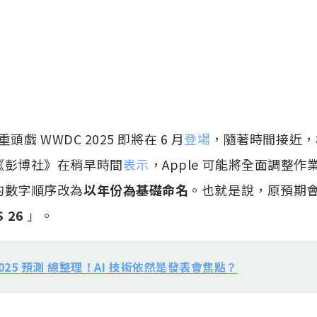
重頭戲 WWDC 2025 即將在 6 月
登場
，隨著時間接近，
《彭博社》在稍早時間
表示
，Apple 可能將全面調整
的數字順序改為
以年份為基礎命名
。也就是說，原預期會推
 26
」。
2025 預測 總整理！AI 技術依然是發表會焦點？