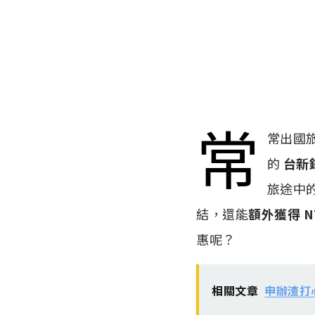
常
常出國
的
台新銀
旅途中
結，還能
額外獲得 N
惠呢？
相關文章
申辦渣打心