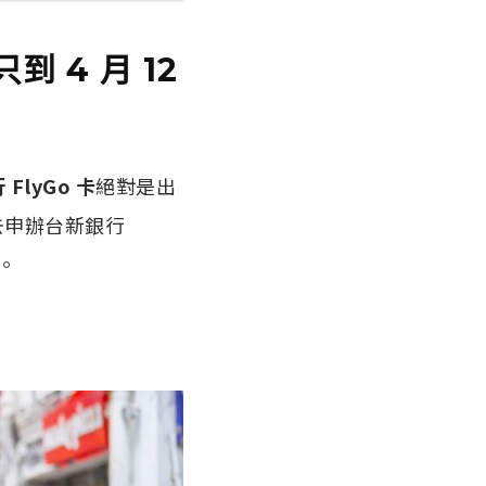
到 4 月 12
FlyGo 卡
絕對是出
去申辦台新銀行
。