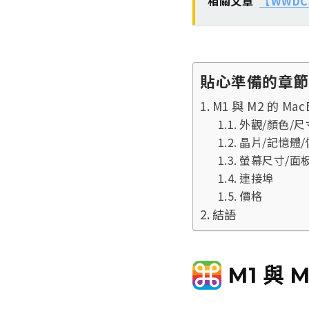
相關文章
【WWDC 
貼心準備的章節
M1 與 M2 的 Ma
外觀/顏色/尺
晶片/記憶體
螢幕尺寸/面板
連接埠
價格
結語
M1 與 