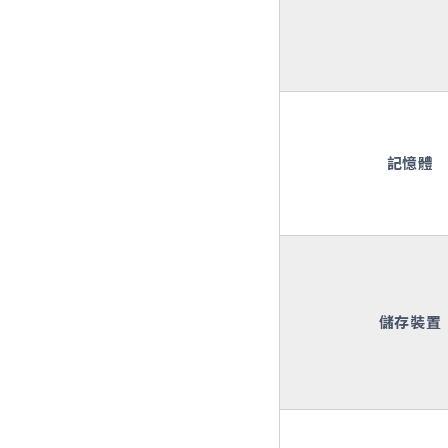
記憶體
儲存裝置