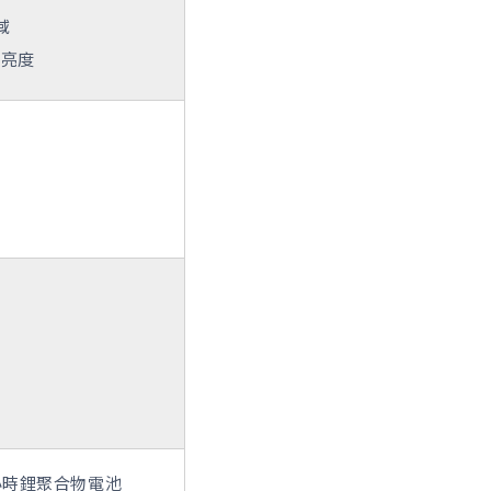
域
特亮度
特小時鋰聚合物電池