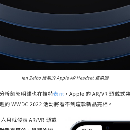
Ian Zelbo 繪製的 Apple AR Headset 渲染圖
分析師郭明錤也在推特
表示
，Apple 的 AR/VR 頭
的 WWDC 2022 活動將看不到這款新品亮相。
在六月就發表 AR/VR 頭戴
對手有模仿、學習的機