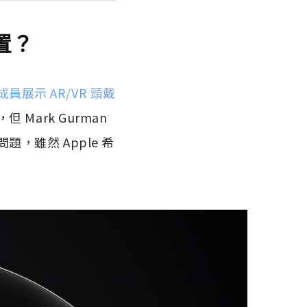
置？
員展示 AR/VR 頭戴
ark Gurman
雖然 Apple 希