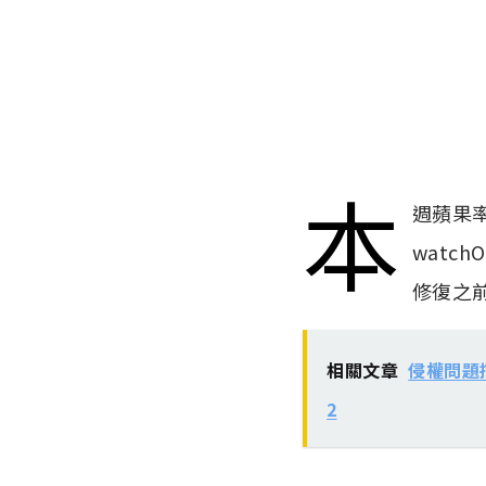
本
週蘋果
watch
修復之
相關文章
侵權問題持
2