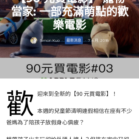
當家: 一部充滿萌點的歡
樂電影
Simon Kuo
·
最新消息
·
7 4 月, 2018
歡
迎來到全新的【90 元買電影】！
本週的兒童節清明連假相信在座有不少
爸媽為了陪孩子放假身心俱疲？
想帶孩子出去玩卻怕外頭人擠人？但待在家中又卻