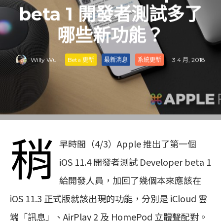
beta 1 開發者測試多了
哪些新功能？
Willy Wu
·
Beta 更新
最新消息
系統更新
·
3 4 月, 2018
稍
早時間（4/3）Apple 推出了第一個
iOS 11.4 開發者測試 Developer beta 1
給開發人員，加回了幾個本來應該在
iOS 11.3 正式版就該出現的功能，分別是 iCloud 雲
端「訊息」、AirPlay 2 及 HomePod 立體聲配對。