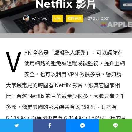
Netflix 影片
Willy Wu
·
VPN
軟體評測
·
27 2 月, 2021
V
PN 全名是「虛擬私人網路」，可以讓你在
使用網路的避免被追蹤或被監視，提升上網
安全，也可以利用 VPN 做很多事，譬如說
大家最常見的跨國看 Netflix 影片。跟其它國家相
比，台灣 Netflix 影片的數量少很多，大概只有 2 千
多部，像是美國的影片總共有 5,759 部、日本有
6,105 部，而英國更是有 6,314 部，所以付一樣的月
租，想要看到更多的 Netflix 影片，就得靠 VPN