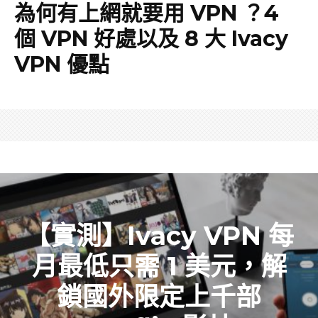
為何有上網就要用 VPN ？4
個 VPN 好處以及 8 大 Ivacy
VPN 優點
【實測】Ivacy VPN 每
月最低只需 1 美元，解
鎖國外限定上千部