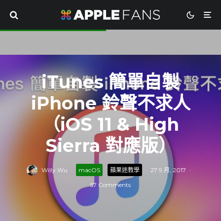
iTunes 簡單自製
iPhone 鈴聲不求人
（iOS 11 & High
Sierra 對應版）
Willy Wu
·
macOS
蘋果迷教學
·
27 9 月, 2017
·
57 Comments