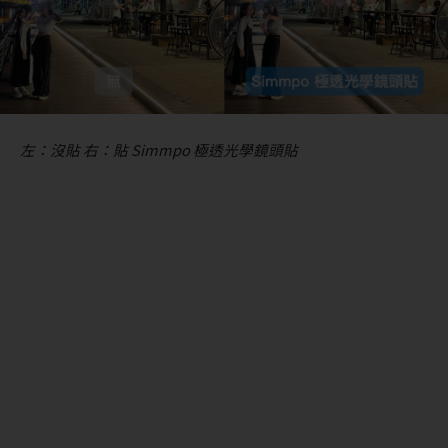
左：沒貼 右：貼 Simmpo 極透光學鏡頭貼