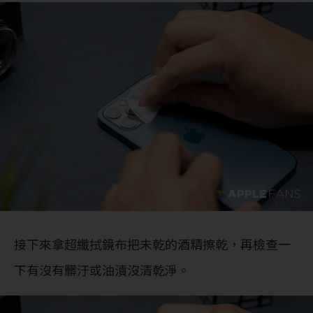
接下來拿超纖拭鏡布把未乾的酒精擦乾，再檢查一
下有沒有髒汙或油漬沒清乾淨。