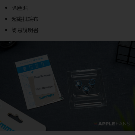
除塵貼
超纖拭鏡布
簡易說明書