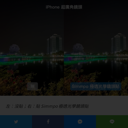
左：沒貼；右：貼 Simmpo 極透光學鏡頭貼