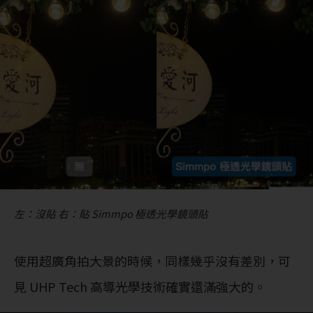
左：沒貼 右：貼 Simmpo 極透光學鏡頭貼
使用超廣角拍大景的時候，同樣幾乎沒有差別，可
見 UHP Tech 高導光學技術確實還滿強大的。