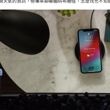
出現天氣的資訊，
但後來卻被國防布遮住
，怎麼找也不知