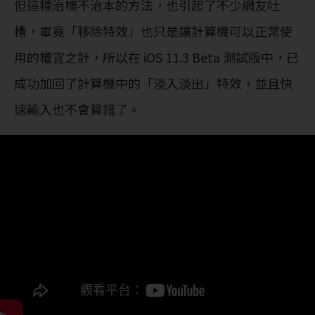
但這種治標不治本的方法，也引起了不少網友吐
槽，畢竟「移除特效」也只是讓計算機可以正常使
用的權宜之計，所以在 iOS 11.3 Beta 測試版中，已
成功加回了計算機中的「淡入淡出」特效，並且快
速輸入也不會算錯了。