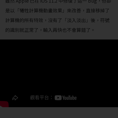
雖然 Apple 已在 iOS 11.2 中修復了這一 bug，但卻
是以「犧牲計算機動畫效果」來改善，直接移掉了
計算機的所有特效，沒有了「淡入淡出」後，符號
的識別就正常了，輸入再快也不會算錯了。