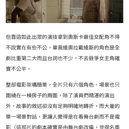
但靠這如此出眾的演技拿到奧斯卡最佳女配角不得
不說實在有些不公，畢竟維奧拉戴維斯的角色是全
劇比重第二大而且台詞也不少，不去競爭女主角確
實不公平。
整部電影架構簡單，全片只有六個角色、場景也只
圍繞在一棟房子的周圍，除了演員們精湛的演出
外，故事的敘述卻沒有足夠明確地轉折，而大量的
單一場景對話，更讓人覺得是在看舞台劇而不是電
影（這部片的劇本確實是由舞台劇改編，並提名奧