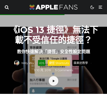
《iOS 13 捷徑》無法下
載不受信任的捷徑？
教你快速解決「捷徑」安全性設定問題
Willy Wu
·
iOS
捷徑 Shortcuts
蘋果迷教學
·
9 10 月, 2019
·
5 Comments