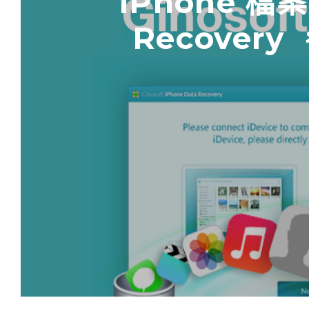
iPhone 檔案
Recove