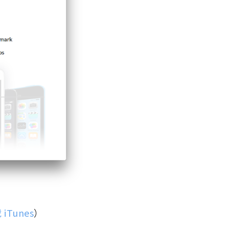
iTunes
）