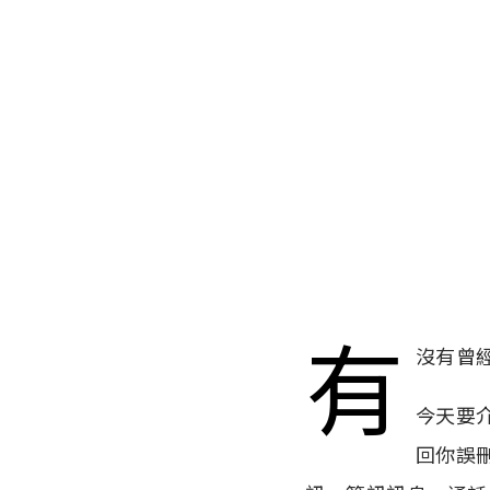
有
沒有曾
今天要介
回你誤