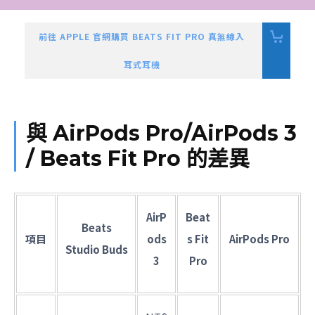
前往 APPLE 官網購買 BEATS FIT PRO 真無線入
耳式耳機
與 AirPods Pro/AirPods 3
/ Beats Fit Pro 的差異
AirP
Beat
Beats
項目
ods
s Fit
AirPods Pro
Studio Buds
3
Pro