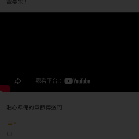
螢幕架！
貼心準備的章節傳送門