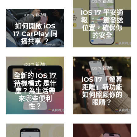
iOS 17 新功能
iOS 17 平安通
iOS 17 新功能
報 ：一鍵發送
如何開啟 iOS
位置，確保你
17 CarPlay 同
的安全
播共享 ？
iOS 17 新功能
iOS 17 新功能
全新的 iOS 17
iOS 17「螢幕
待機模式 是什
距離」新功能
麼？為生活帶
如何照顧你的
來哪些便利
眼睛？
性？