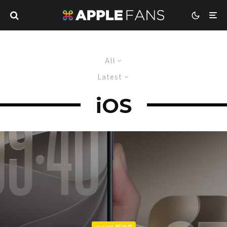
All
Latest
iOS