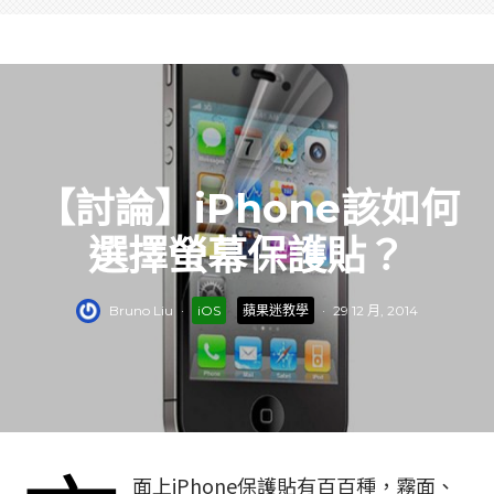
【討論】iPhone該如何
選擇螢幕保護貼？
Bruno Liu
·
iOS
蘋果迷教學
·
29 12 月, 2014
面上iPhone保護貼有百百種，霧面、