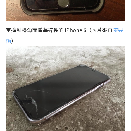
▼撞到邊角而螢幕碎裂的 iPhone 6（圖片來自
陳昱
衡
）