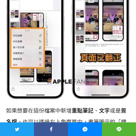
如果想要在這份檔案中新增
重點筆記
、
文字
或是
簽
名檔
，也可以透過右上角選單中，畫筆圖示的「標
示」功能，來進行標示。