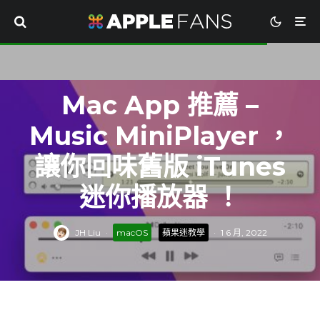
Mac App 推薦 –
Music MiniPlayer ，
讓你回味舊版 iTunes
迷你播放器 ！
JH Liu
·
macOS
蘋果迷教學
·
1 6 月, 2022