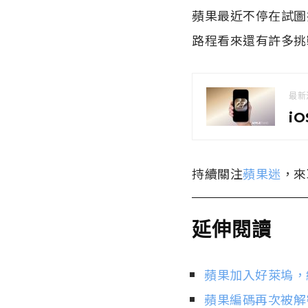
蘋果最近不停在試圖
路程看來還有許多挑
最新
i
持續關注
蘋果迷
，來
延伸閱讀
蘋果加入好萊塢，編
蘋果編碼再次被解密：