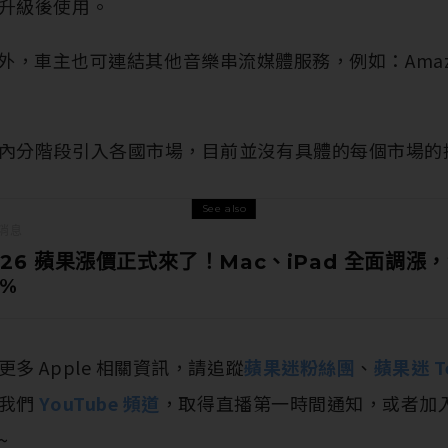
升級後使用。
外，車主也可連結其他音樂串流媒體服務，例如：Amazon M
內分階段引入各國市場，目前並沒有具體的每個市場的
See also
消息
026 蘋果漲價正式來了！Mac、iPad 全面調漲
0%
多 Apple 相關資訊，請追蹤
蘋果迷粉絲團
、
蘋果迷 T
閱我們
YouTube 頻道
，取得直播第一時間通知，或者加
~