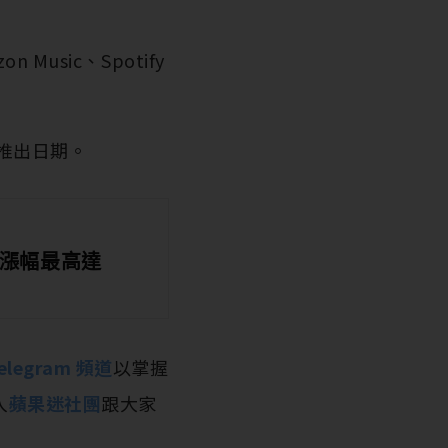
usic、Spotify
推出日期。
，漲幅最高達
elegram 頻道
以掌握
入
蘋果迷社團
跟大家