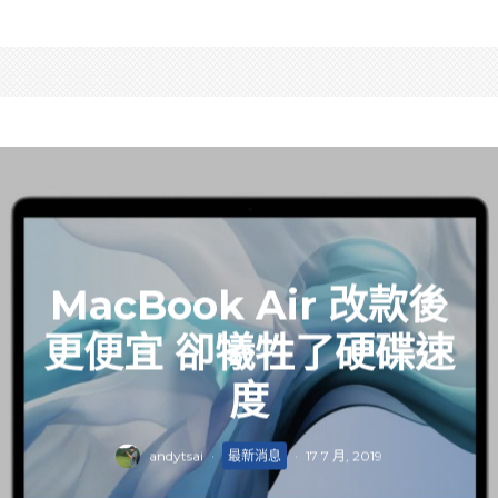
MacBook Air 改款後
更便宜 卻犧牲了硬碟速
度
andytsai
·
最新消息
·
17 7 月, 2019