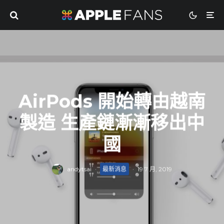
AirPods 開始轉由越南
製造 生產鏈漸漸移出中
國
andytsai
·
最新消息
·
19 7 月, 2019