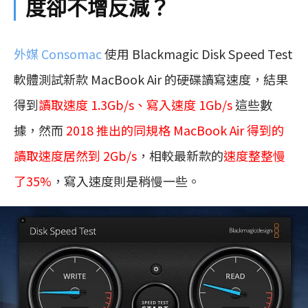
度卻不增反減？
外媒 Consomac
使用 Blackmagic Disk Speed Test
軟體測試新款 MacBook Air 的硬碟讀寫速度，結果
得到
讀取速度 1.3Gb/s、寫入速度 1Gb/s
這些數
據，然而
2018 推出的同規格 MacBook Air 得到的
讀取速度居然到 2Gb/s
，相較最新款的
速度整整慢
了35%
，寫入速度則是稍慢一些。