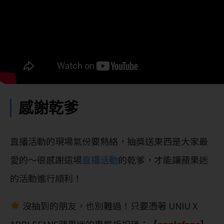
感謝乾爹
直播活動的現場氣份要熱絡，抽獎送東西是大家最
愛的～很感謝這場
直播活動
的乾爹，才能讓蘋果迷
的活動進行順利！
沒抽到的朋友，也別難過！只要憑著 UNIU X
APPLEFANS蘋果迷的專屬折扣碼：【
applefans
】