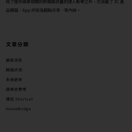
除了提供蘋果相關的新聞與詳盡的達人教學之外，也涵蓋了 3C 產
品開箱、App 評測及觀點分享…等內容。
文章分類
最新消息
開箱評測
系統更新
蘋果迷教學
捷徑 Shortcut
HomeBridge