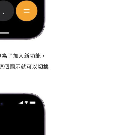
，但為了加入新功能，
這個圖示就可以
切換