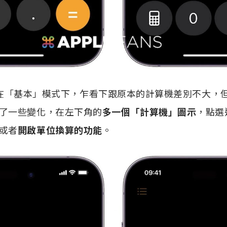
 App 在「基本」模式下，乍看下跟原本的計算機差別不大
了一些變化，在左下角的
多一個「計算機」圖示
，點選
或者
開啟單位換算的功能
。