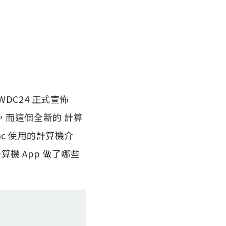
WDC24 正式宣佈
能，而這個全新的 計算
Mac 使用的計算機介
算機 App 做了哪些