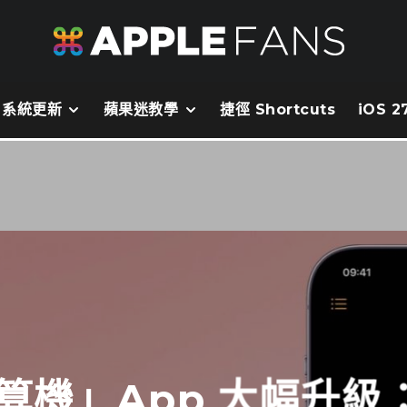
系統更新
蘋果迷教學
捷徑 Shortcuts
iOS 
「計算機」App 大幅升