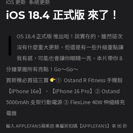
iOS 更新
系統更新
iOS 18.4 正式版 來了！
i
OS 18.4 正式版
推出
啦！說實在的，雖然這次
沒有什麼重大更新，但還是有一些升級重點讓
我有感，可能也會讓你眼睛一亮，本片帶你 8
分鐘掌握所有亮點！Go～Go～
買新機必買這三寶
①
Ostand R Fitness 手機殼
【iPhone 16e】
、
【iPhone 16 Pro】
②
Ostand
5000mAh 支架行動電源
③
FlexLine 40W 伸縮線充
電器
輸入 APPLEFANS蘋果迷 專屬折扣碼【APPLEFANS】享 95 折