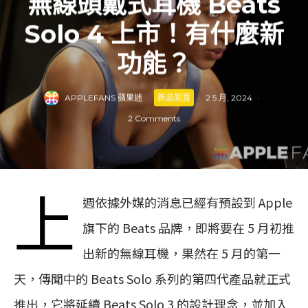
無線頭戴式耳機 Beats
Solo 4 上市！有什麼新
功能？
APPLEFANS 蘋果迷
·
新品開賣
·
2 5 月, 2024
·
2 Comments
上
週依據外媒的消息已經有預設到 Apple
旗下的 Beats 品牌，即將要在 5 月初推
出新的無線耳機，果然在 5 月的第一
天，傳聞中的 Beats Solo 系列的第四代產品就正式
推出，它將延續 Beats Solo 3 的設計理念，並加入