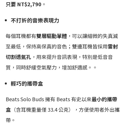
只要 NT$2,790
。
不打折的音樂表現力
每個耳機都有
雙層驅動單體
，可以讓細微的失真減
至最低，保持高保真的音色；雙邊耳機皆採用
雷射
切割透氣孔
，用來提升音訊表現，特別是低音音
質，同時舒緩空氣壓力，增加舒適感。。
輕巧的攜帶盒
Beats Solo Buds 擁有 Beats 有史以來
最小的攜帶
盒
（含耳機重量僅 33.4 公克），方便使用者外出攜
帶。