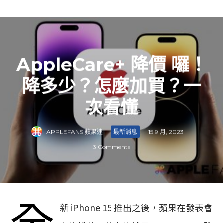
AppleCare+ 降價 囉！
降多少？怎麼加買？一
次看懂
APPLEFANS 蘋果迷
·
最新消息
·
15 9 月, 2023
·
3 Comments
全
新 iPhone 15 推出之後，蘋果在發表會