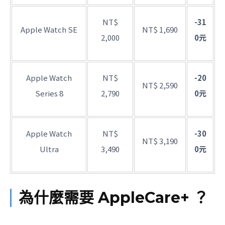
NT$
-31
Apple Watch SE
NT$ 1,690
2,000
0元
Apple Watch
NT$
-20
NT$ 2,590
Series 8
2,790
0元
Apple Watch
NT$
-30
NT$ 3,190
Ultra
3,490
0元
為什麼需要 AppleCare+ ？