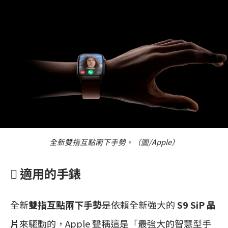
全新雙指互點兩下手勢。（圖/Apple）
 適用的手錶
全新
雙指互點兩下手勢
是依賴全新強大的
S9 SiP 晶
片
來驅動的，Apple 聲稱這是「最強大的智慧型手