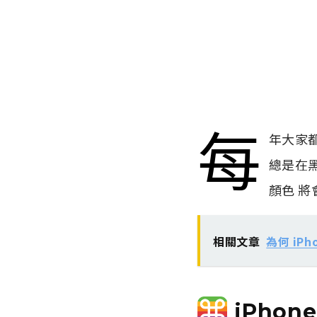
每
年大家都
總是在黑
顏色 
相關文章
為何 iPh
iPhon