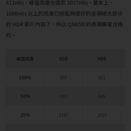
611nits，峰值亮度也達到 1027nits。基本上，
1000nits 以上的亮度已經能夠很好的呈現絕大部分
的 HDR 影片內容了，所以 QN85B 的表現算是合格
的。
峰值亮度
SDR
HDR
G
100%
655
611
50%
915
835
25%
1147
1027