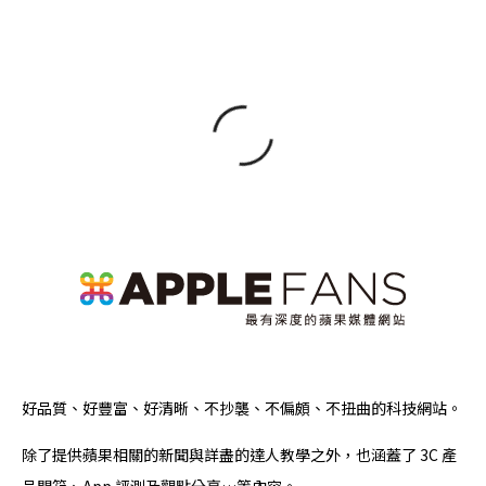
好品質、好豐富、好清晰、不抄襲、不偏頗、不扭曲的科技網站。
除了提供蘋果相關的新聞與詳盡的達人教學之外，也涵蓋了 3C 產
品開箱、App 評測及觀點分享…等內容。