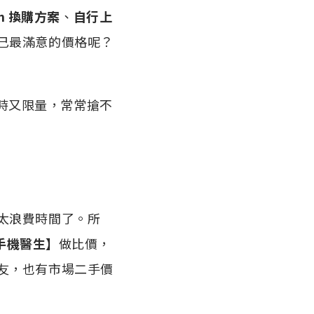
 In 換購方案
、
自行上
己最滿意的價格呢？
時又限量，常常搶不
太浪費時間了。所
【手機醫生】
做比價，
友，也有市場二手價