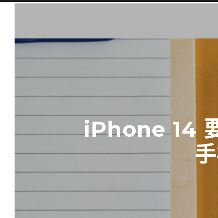
iPhone 1
手