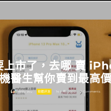
4 要上市了，去哪 賣 iP
機醫生幫你賣到最高
Willy Wu
·
軟體評測
·
14 9 月, 2022
·
2 Comments