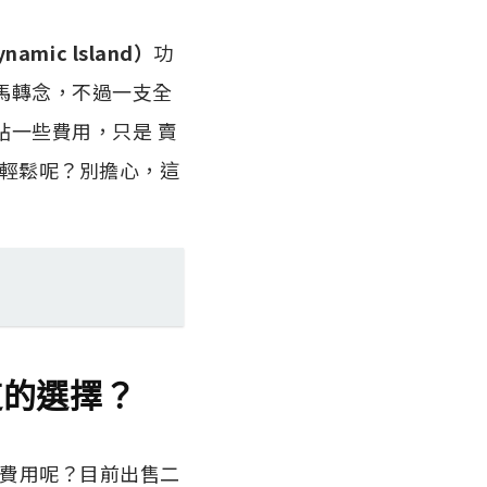
amic lsland）
功
立馬轉念，不過一支全
貼一些費用，只是 賣
、最輕鬆呢？別擔心，這
道的選擇？
多少費用呢？目前出售二