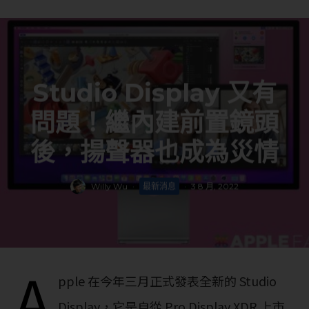
Studio Display 又有
問題！繼內建前置鏡頭
後，揚聲器也成為災情
Willy Wu
·
最新消息
·
3 8 月, 2022
A
pple 在今年三月正式發表全新的 Studio
Display，它是自從 Pro Display XDR 上市