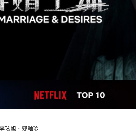
李玹旭、鄭釉珍