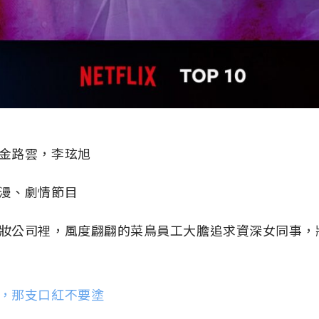
金路雲，李玹旭
漫、劇情節目
妝公司裡，風度翩翩的菜鳥員工大膽追求資深女同事，
，那支口紅不要塗