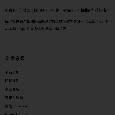
好品質、好豐富、好清晰、不抄襲、不偏頗、不扭曲的科技網站。
除了提供蘋果相關的新聞與詳盡的達人教學之外，也涵蓋了 3C 產
品開箱、App 評測及觀點分享…等內容。
文章分類
最新消息
開箱評測
系統更新
蘋果迷教學
捷徑 Shortcut
HomeBridge