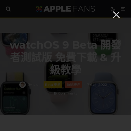
watchOS 9 Beta 開發
者測試版 免費下載 & 升
級教學
JH Liu
·
Beta 更新
系統更新
·
7 6 月, 2022
·
19 Comments