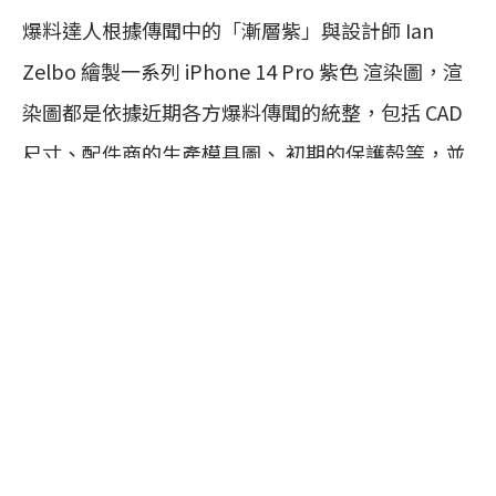
爆料達人根據傳聞中的「漸層紫」與設計師 Ian
Zelbo 繪製一系列 iPhone 14 Pro 紫色 渲染圖，渲
染圖都是依據近期各方爆料傳聞的統整，包括 CAD
尺寸、配件商的生產模具圖、 初期的保護殻等，並
在最新的 YouTube
影片
中分享 iPhone 14 的相關傳
言。