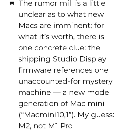
The rumor mill is a little
unclear as to what new
Macs are imminent; for
what it’s worth, there is
one concrete clue: the
shipping Studio Display
firmware references one
unaccounted-for mystery
machine — a new model
generation of Mac mini
(“Macmini10,1”). My guess:
M2, not M1 Pro